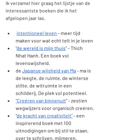
Ik verzamel hier graag het lijstje van de 
interessantste boeken die ik het 
afgelopen jaar las.
intentioneel leven
 - meer tijd 
maken voor wat echt telt in je leven
"
de wereld is mijn thuis
" 
- Thich 
Nhat Hanh. Een boek vol 
levenswijsheid.
de 
Japanse wijsheid van Ma
 - ma is 
de leegte, de ruimte, de winterse 
stilte, de witruimte in een 
schilderij. De plek vol potentieel.
"
Creëren van binnenuit
" - 
zestien 
wegwijzers voor organisch creëren.
"
de kracht van creativiteit"
 - een 
inspirerend boek met 100 
uitnodigingen om bij stil te staan, 
over te schrijven, mijmeren, 