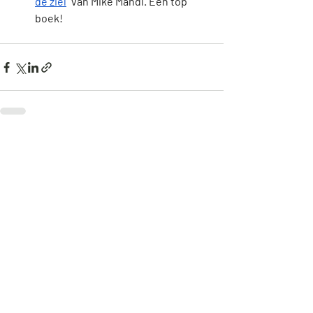
de ziel
" van Mike Mandl. Een top 
boek! 
Recente blogposts
Alles weergeven