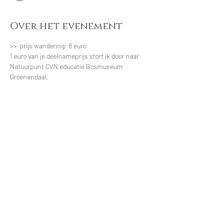
Over het evenement
>>  prijs wandering: 8 euro
1 euro van je deelnameprijs stort ik door naar 
Natuurpunt CVN educatie Bosmuseum 
Groenendaal.
optioneel:
 Wens je achteraf een 
lekkere biologische picknick in het bos dan 
maak ik een heerlijk lunchmandje voor je klaar, 
brood en vegetarisch beleg/salade met thee en 
water en een zoetje voor het einde. Je kan 
indien gewenst het lunchmandje ook mee 
nemen voor onderweg na de wandeling.  Prijs 
picknick: 12 euro
Maximaal 6 deelnemers.