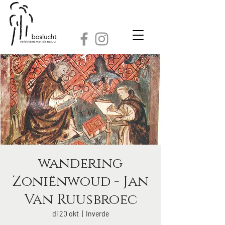
wandering
Zoniënwoud - Jan
Van Ruusbroec
di 20 okt
  |  
Inverde