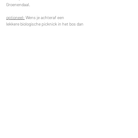
Groenendaal.
optioneel:
 Wens je achteraf een 
lekkere biologische picknick in het bos dan 
maak ik een heerlijk lunchmandje voor je klaar, 
bestaande uit heerlijk brood en vegetarisch 
beleg/salade met thee en water en een zoetje 
voor het einde. Je kan indien gewenst het 
lunchmandje ook mee nemen voor onderweg 
na de wandeling.  Prijs picknick: 12 euro
Maximaal 6 deelnemers.
Deel dit evenement