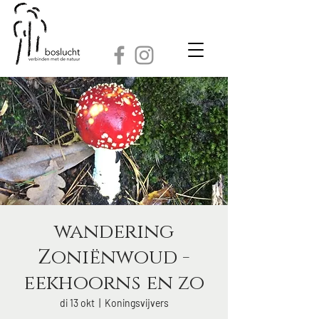
wandering
Zoniënwoud -
eekhoorns en zo
di 13 okt
  |  
Koningsvijvers