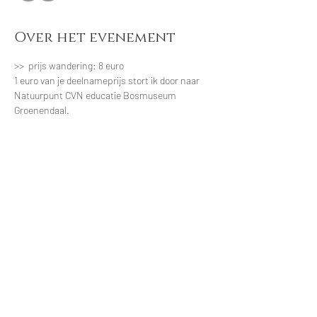
Over het evenement
>>  prijs wandering: 8 euro
1 euro van je deelnameprijs stort ik door naar 
Natuurpunt CVN educatie Bosmuseum 
Groenendaal.
optioneel:
 Wens je achteraf een 
lekkere biologische picknick in het bos dan 
maak ik een heerlijk lunchmandje voor je klaar, 
brood en vegetarisch beleg/salade met thee en 
water en een zoetje voor het einde. Je kan 
indien gewenst het lunchmandje ook mee 
nemen voor onderweg na de wandeling.  Prijs 
picknick: 12 euro
Maximaal 6 deelnemers.