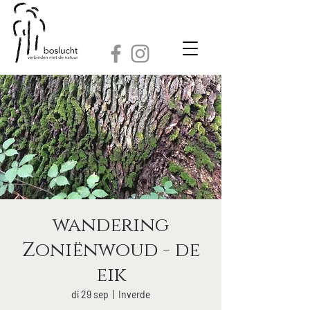
wandering
Zoniënwoud - de
eik
di 29 sep
  |  
Inverde