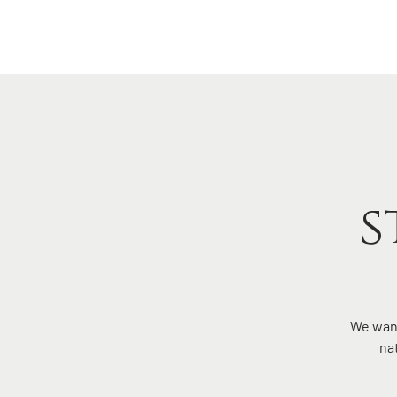
home
s
We wand
na