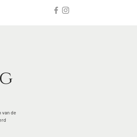
Inloggen
tact
ng
n van de
erd