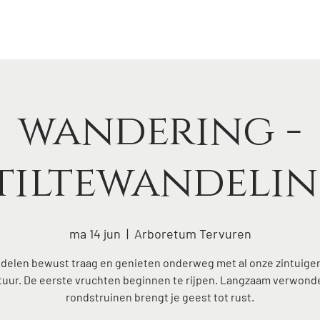
Lena
bosbad
fluisteringen
agenda
blog
con
wandering -
tiltewandeli
ma 14 jun
  |  
Arboretum Tervuren
elen bewust traag en genieten onderweg met al onze zintuige
tuur. De eerste vruchten beginnen te rijpen. Langzaam verwond
rondstruinen brengt je geest tot rust.