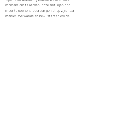
moment om te aarden, onze zintuigen nog 
meer te openen. Iedereen geniet op zijn/haar 
manier. We wandelen bewust traag om de 
stilte, de geluiden uit het bos en de rust 
helemaal te ervaren. Prijs: 12 euro per 
persoon. Maximaal 8 deelnemers. Na de 
wandeling is er een kort deelmoment met een 
kopje thee. Praktische informatie en 
afspraakplek worden circa 1 week vooraf 
toegezonden per mail.
Deel dit evenement