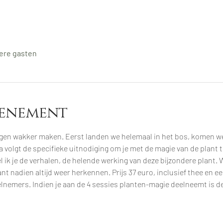
ere gasten
venement
igen wakker maken. Eerst landen we helemaal in het bos, komen we t
olgt de specifieke uitnodiging om je met de magie van de plant te
l ik je de verhalen, de helende werking van deze bijzondere plant.
ant nadien altijd weer herkennen. Prijs 37 euro, inclusief thee en e
nemers. Indien je aan de 4 sessies planten-magie deelneemt is de 