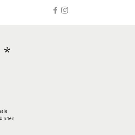
Inloggen
tact
 *
nale
rbinden