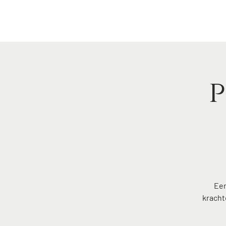
home
p
Een
kracht