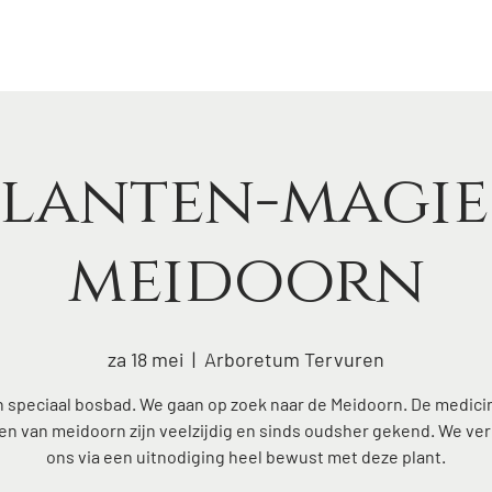
Lena
bosbad
fluisteringen
agenda
blog
con
lanten-magie
meidoorn
za 18 mei
  |  
Arboretum Tervuren
 speciaal bosbad. We gaan op zoek naar de Meidoorn. De medici
en van meidoorn zijn veelzijdig en sinds oudsher gekend. We ve