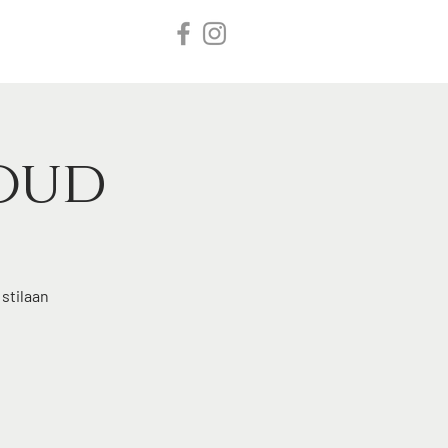
Inloggen
tact
oud
stilaan