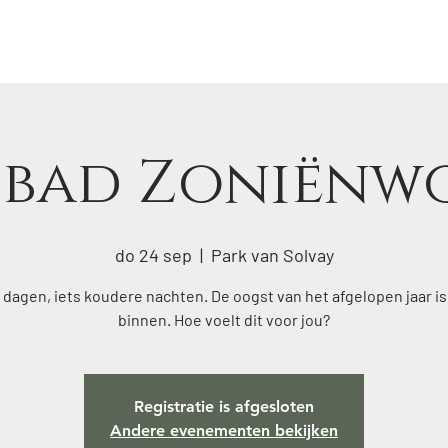
Lena
bosbad
fluisteringen
agenda
blog
con
sbad Zoniënw
do 24 sep
  |  
Park van Solvay
dagen, iets koudere nachten. De oogst van het afgelopen jaar is 
binnen. Hoe voelt dit voor jou?
Registratie is afgesloten
Andere evenementen bekijken