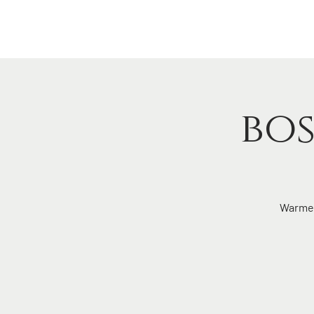
home
bo
Warme 