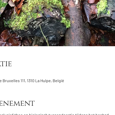
tie
 Bruxelles 111, 1310 La Hulpe, België
venement
nclusief thee en biologisch tussendoortje tijdens het bosbad.