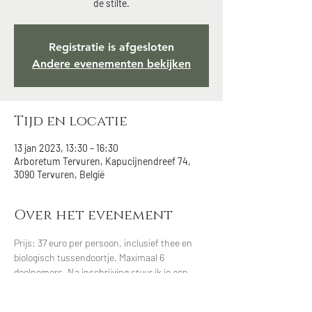
de stilte.
Registratie is afgesloten
Andere evenementen bekijken
Tijd en locatie
13 jan 2023, 13:30 – 16:30
Arboretum Tervuren, Kapucijnendreef 74,
3090 Tervuren, België
Over het evenement
Prijs: 37 euro per persoon, inclusief thee en 
biologisch tussendoortje. Maximaal 6 
deelnemers. Na inschrijving stuur ik je een 
paar dagen vooraf de praktische informatie 
toe. Je kan ook een 4 seizoenen bosbadkaart 