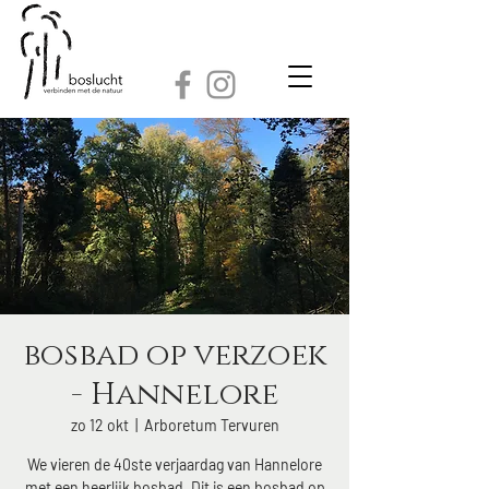
bosbad op verzoek
- Hannelore
zo 12 okt
  |  
Arboretum Tervuren
We vieren de 40ste verjaardag van Hannelore
met een heerlijk bosbad. Dit is een bosbad op