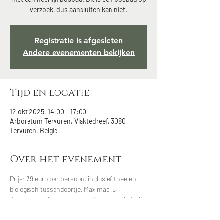
verzoek, dus aansluiten kan niet.
Registratie is afgesloten
Andere evenementen bekijken
Tijd en locatie
12 okt 2025, 14:00 – 17:00
Arboretum Tervuren, Vlaktedreef, 3080
Tervuren, België
Over het evenement
Prijs: 39 euro per persoon, inclusief thee en 
biologisch tussendoortje. Maximaal 6 
deelnemers. Voor een bosbad op verzoek daalt 
de prijs als je met meer dan 3 mensen 
aansluit. Contacteer me indien interesse via 