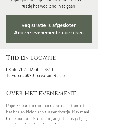
rustig het weekend in te gaan.
Registratie is afgesloten
Andere evenementen bekijken
Tijd en locatie
08 okt 2021, 13:30 – 16:30
Tervuren, 3080 Tervuren, België
Over het evenement
Prijs: 34 euro per persoon, inclusief thee uit 
het bos en biologisch tussendoortje. Maximaal 
6 deelnemers. Na inschrijving stuur ik je tijdig 
nog de praktische informatie door voor het 
bosbad. Je kan ook een 4 seizoenen 