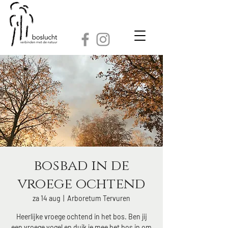
bosbad in de
vroege ochtend
za 14 aug
  |  
Arboretum Tervuren
Heerlijke vroege ochtend in het bos. Ben jij
een vroege vogel en duik je mee het bos in om