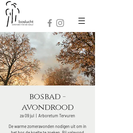
bosbad -
avondrood
za 09 jul
  |  
Arboretum Tervuren
De warme zomeravonden nodigen uit om in
het bos de koelte te zoeken. Bij valavond